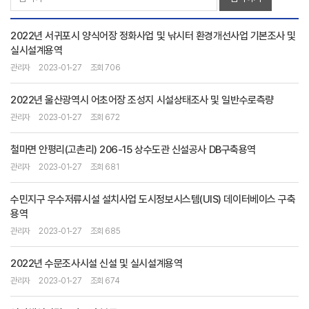
2022년 서귀포시 양식어장 정화사업 및 낚시터 환경개선사업 기본조사 및
실시설계용역
관리자
2023-01-27
조회 706
2022년 울산광역시 어초어장 조성지 시설상태조사 및 일반수로측량
관리자
2023-01-27
조회 672
철마면 안평리(고촌리) 206-15 상수도관 신설공사 DB구축용역
관리자
2023-01-27
조회 681
수민지구 우수저류시설 설치사업 도시정보시스템(UIS) 데이터베이스 구축
용역
관리자
2023-01-27
조회 685
2022년 수문조사시설 신설 및 실시설계용역
관리자
2023-01-27
조회 674