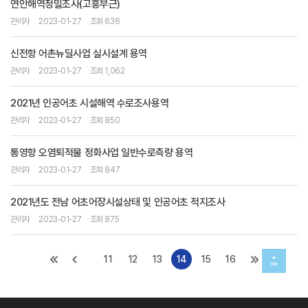
연안해역정밀조사(고흥부근)
관리자
2023-01-27
조회 636
신전항 어촌뉴딜사업 실시설계 용역
관리자
2023-01-27
조회 1,062
2021년 인공어초 시설해역 수로조사용역
관리자
2023-01-27
조회 850
통영항 오염퇴적물 정화사업 일반수로측량 용역
관리자
2023-01-27
조회 847
2021년도 전남 어초어장시설상태 및 인공어초 적지조사
관리자
2023-01-27
조회 875
11
12
13
14
15
16