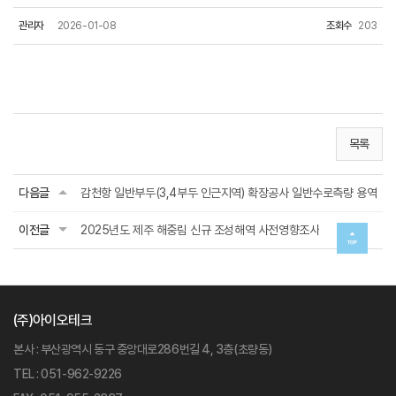
관리자
2026-01-08
조회수
203
목록
다음글
감천항 일반부두(3,4부두 인근지역) 확장공사 일반수로측량 용역
이전글
2025년도 제주 해중림 신규 조성해역 사전영향조사
(주)아이오테크
본사 : 부산광역시 동구 중앙대로286번길 4, 3층(초량동)
TEL : 051-962-9226